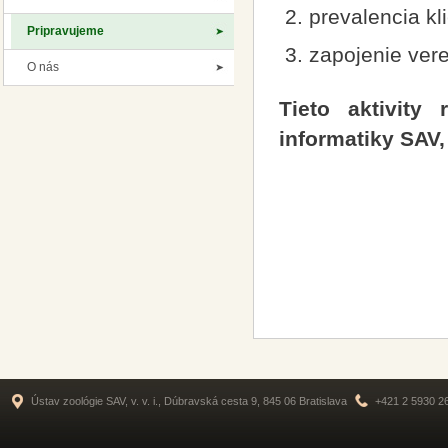
prevalencia kl
Pripravujeme
zapojenie vere
O nás
Tieto aktivity
informatiky SAV, 
Ústav zoológie SAV, v. v. i., Dúbravská cesta 9, 845 06 Bratislava
+421 2 5930 2