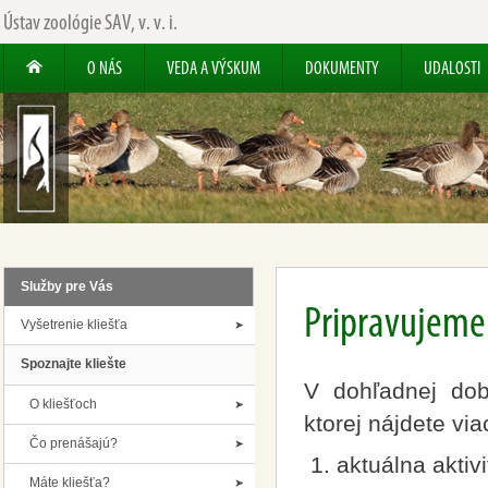
Ústav zoológie SAV, v. v. i.
O NÁS
VEDA A VÝSKUM
DOKUMENTY
UDALOSTI
Služby pre Vás
Pripravujeme
Vyšetrenie kliešťa
Spoznajte kliešte
V dohľadnej dob
O kliešťoch
ktorej nájdete via
Čo prenášajú?
aktuálna aktivi
Máte kliešťa?