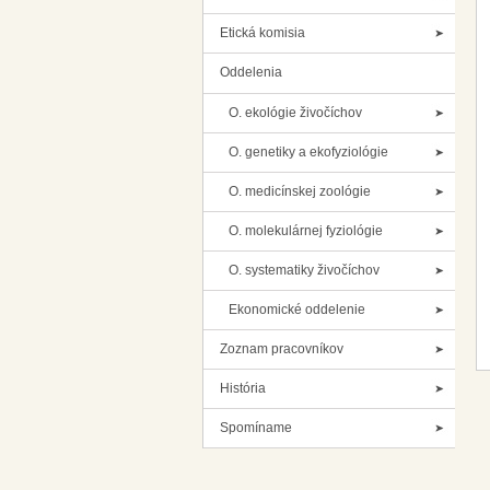
Etická komisia
Oddelenia
O. ekológie živočíchov
O. genetiky a ekofyziológie
O. medicínskej zoológie
O. molekulárnej fyziológie
O. systematiky živočíchov
Ekonomické oddelenie
Zoznam pracovníkov
História
Spomíname