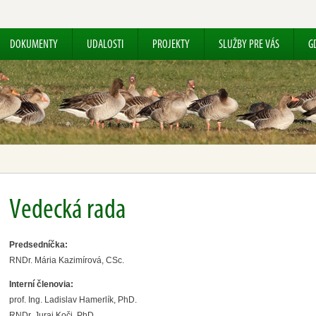
DOKUMENTY
UDALOSTI
PROJEKTY
SLUŽBY PRE VÁS
G
Vedecká rada
Predsedníčka:
RNDr. Mária Kazimírová, CSc.
Interní členovia:
prof. Ing. Ladislav Hamerlík, PhD.
RNDr. Juraj Koči, PhD.