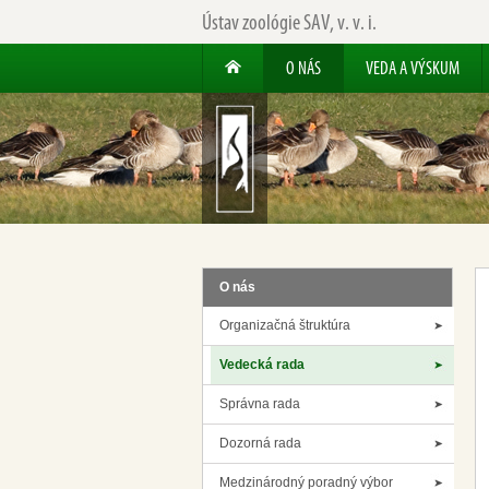
Ústav zoológie SAV, v. v. i.
O NÁS
VEDA A VÝSKUM
O nás
Organizačná štruktúra
Vedecká rada
Správna rada
Dozorná rada
Medzinárodný poradný výbor