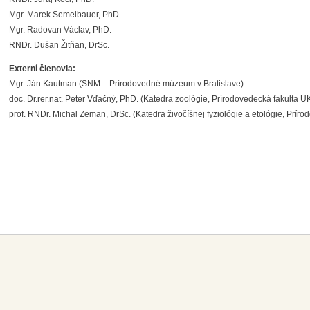
Mgr. Marek Semelbauer, PhD.
Mgr. Radovan Václav, PhD.
RNDr. Dušan Žitňan, DrSc.
Externí členovia:
Mgr. Ján Kautman (SNM – Prírodovedné múzeum v Bratislave)
doc. Dr.rer.nat. Peter Vďačný, PhD. (Katedra zoológie, Prírodovedecká fakulta U
prof. RNDr. Michal Zeman, DrSc. (Katedra živočíšnej fyziológie a etológie, Prír