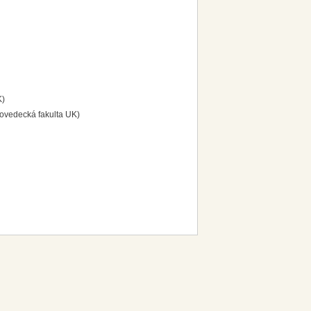
K)
odovedecká fakulta UK)