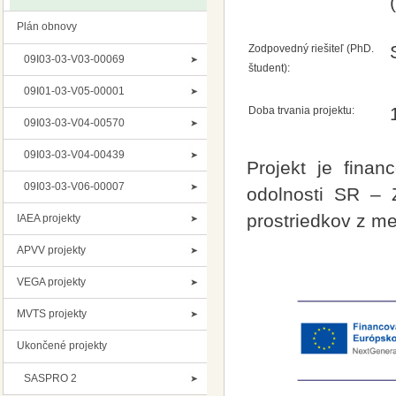
Plán obnovy
Zodpovedný riešiteľ (PhD.
09I03-03-V03-00069
študent):
09I01-03-V05-00001
Doba trvania projektu:
09I03-03-V04-00570
09I03-03-V04-00439
Projekt je fina
09I03-03-V06-00007
odolnosti SR – 
prostriedkov z m
IAEA projekty
APVV projekty
VEGA projekty
MVTS projekty
Ukončené projekty
SASPRO 2