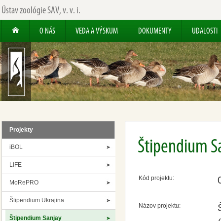
Ústav zoológie SAV, v. v. i.
O NÁS
VEDA A VÝSKUM
DOKUMENTY
UDALOSTI
Projekty
Štipendium S
iBOL
LIFE
Kód projektu:
MoRePRO
Štipendium Ukrajina
Názov projektu:
Štipendium Sanjay