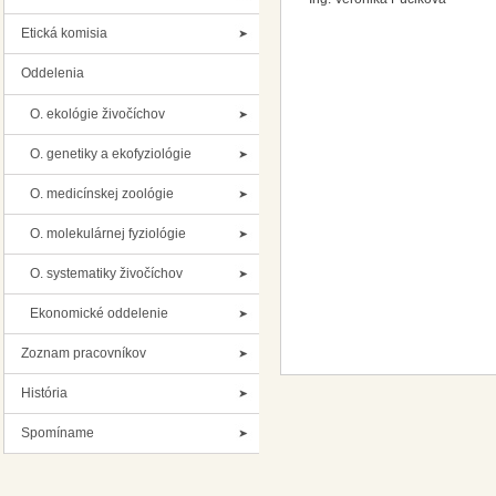
Etická komisia
Oddelenia
O. ekológie živočíchov
O. genetiky a ekofyziológie
O. medicínskej zoológie
O. molekulárnej fyziológie
O. systematiky živočíchov
Ekonomické oddelenie
Zoznam pracovníkov
História
Spomíname