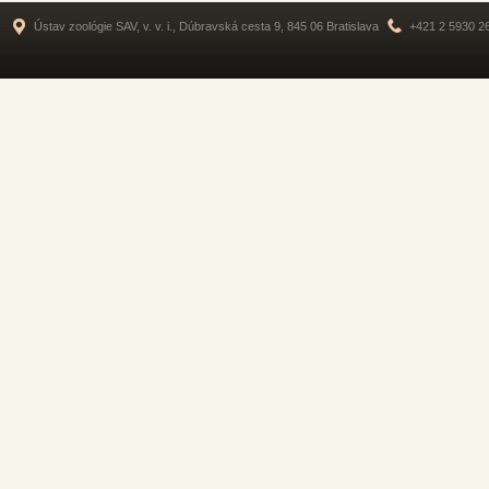
Ústav zoológie SAV, v. v. i., Dúbravská cesta 9, 845 06 Bratislava
+421 2 5930 2