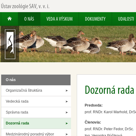
Ústav zoológie SAV, v. v. i.
O NÁS
VEDA A VÝSKUM
DOKUMENTY
UDALOSTI
O nás
Dozorná rada
Organizačná štruktúra
Vedecká rada
Predseda:
prof. RNDr. Karol Marhold, DrS
Správna rada
Členovia:
Dozorná rada
prof. RNDr. Peter Fedor, DrSc.
Medzinárodný poradný výbor
Ing. Veronika Púčiková